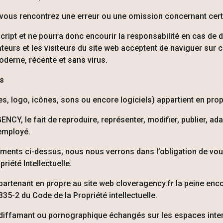
i vous rencontrez une erreur ou une omission concernant cer
aScript et ne pourra donc encourir la responsabilité en cas de
ilisateurs et les visiteurs du site web acceptent de naviguer su
moderne, récente et sans virus.
ns
s, logo, icônes, sons ou encore logiciels) appartient en prop
GENCY
, le fait de reproduire, représenter, modifier, publier, a
 employé.
éments ci-dessus, nous nous verrons dans l’obligation de vou
riété Intellectuelle.
ppartenant en propre au site web
cloveragency.fr
la peine enc
35-2 du Code de la Propriété intellectuelle.
, diffamant ou pornographique échangés sur les espaces inter