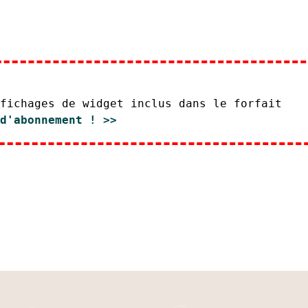
ver agency
Services
Équipe
Réalisations
ffichages de widget inclus dans le forfait
 d'abonnement ! >>