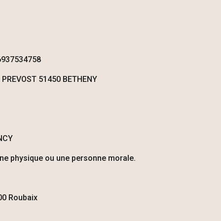
46937534758
 PREVOST 51450 BETHENY
NCY
nne physique ou une personne morale.
00 Roubaix